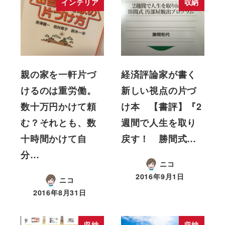
インテリア
収納
親の家を一軒片づ
経済評論家が書く
けるのは重労働。
新しい視点の片づ
数十万円かけて頼
け本 【書評】『2
む？それとも、数
週間で人生を取り
十時間かけて自
戻す！ 勝間式…
分…
ニコ
2016年9月1日
ニコ
2016年8月31日
収納
収納