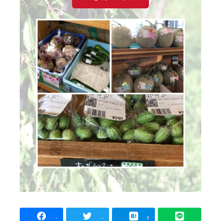
-
-
1