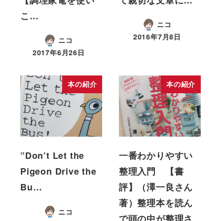
こ…
ニコ
2016年7月8日
ニコ
2017年6月26日
本の紹介
本の紹介
”Don’t Let the
一番わかりやすい
Pigeon Drive the
整理入門 【書
Bu…
評】（澤一良さん
著）整理本を読ん
ニコ
で頭の中が整理さ