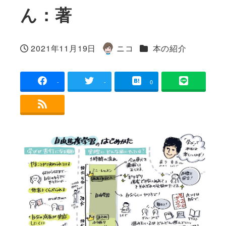
ん：著
カテゴリー
2021年11月19日
ニコ
本の紹介
投稿日
著
者
-
-
0