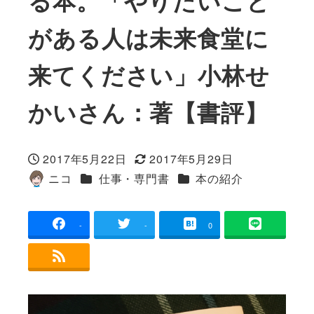
る本。「やりたいこと
がある人は未来食堂に
来てください」小林せ
かいさん：著【書評】
2017年5月22日
2017年5月29日
投稿日
更新日
カテゴリー
カテゴリー
ニコ
仕事・専門書
本の紹介
著
者
-
-
0