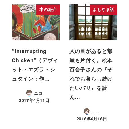
本の紹介
よもやま話
”Interrupting
人の目があると部
Chicken”（デヴィ
屋も片付く。松本
ット・エズラ・シ
百合子さんの『そ
ュタイン：作…
れでも暮らし続け
たいパリ』を読
ニコ
ん…
2017年4月11日
ニコ
2016年6月16日