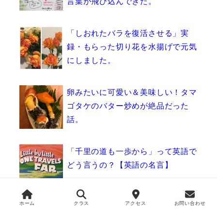
言葉が飛び込んできた。
「しおれたバラを復活させる」実
録・もらった切り花を水揚げで元気
にしました。
卵みたいに可愛い＆美味しい！タマ
ゴタケのバター炒めが絶品だった
話。
「千里の道も一歩から」って英語で
どう言うの？【英語の名言】
ホーム
クラス
アクセス
お問い合わせ
最近の記事