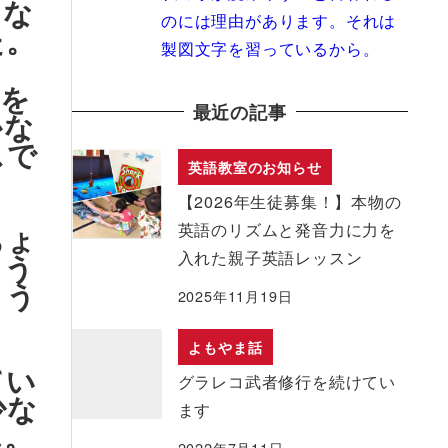
じな
のには理由があります。それは
た。
製図文字を習っているから。
中を
最近の記事
かな
スで
英語教室のお知らせ
【2026年生徒募集！】本物の
ちょ
英語のリズムと発音力に力を
よう
入れた親子英語レッスン
よう
2025年11月19日
よもやま話
てい
グラレコ武者修行を続けてい
少な
ます
ん。
2022年7月11日