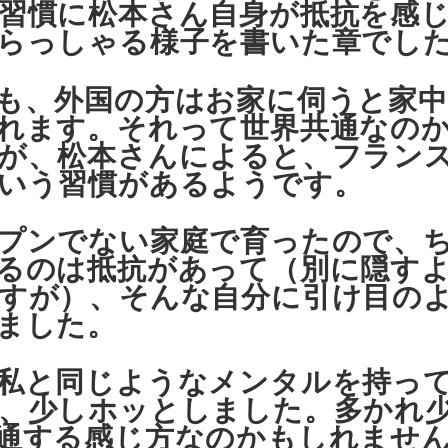
習慣に松本さん自身が抵抗を感
らっしゃる様子を書いた章でし
も、外国の方はお家に伺うと家
れます。それって世界共通なの
が、松本さんによると、フラン
いう習慣があるようです。
プンでない家庭で育ったので、
るのは抵抗があって（別に隠す
すが）、そんな自分に引け目の
ました。
私と同じようなメンタルを持っ
、少しホッとしました。多かれ
通する感じ方なのかもしれませ