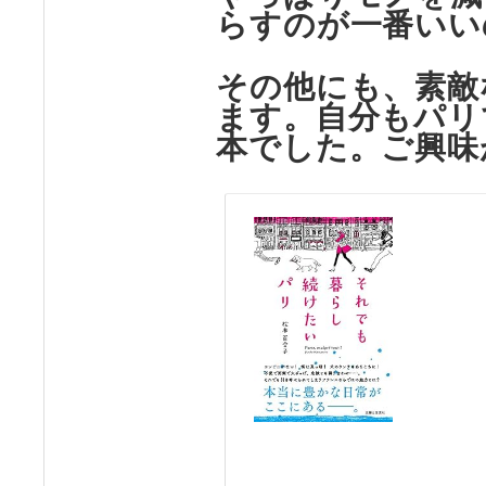
らすのが一番いい
その他にも、素敵
ます。自分もパリ
本でした。ご興味
それ
でも
暮ら
し続