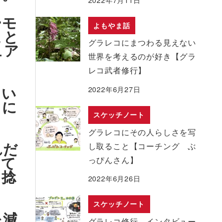
ーモ
よもやま話
こと
グラレコにまつわる見えない
ュア
世界を考えるのが好き【グラ
レコ武者修行】
てい
2022年6月27日
しに
スケッチノート
グラレコにその人らしさを写
れだ
し取ること【コーチング ぶ
って
っぴんさん】
を捻
2022年6月26日
スケッチノート
を減
グラレコ修行 インタビュー