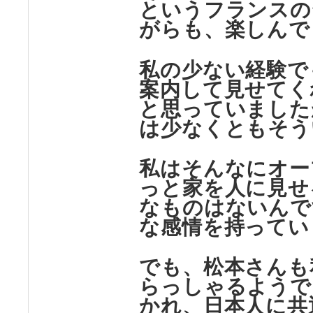
というフランスの
がらも、楽しんで
私の少ない経験で
案内して見せてく
と思っていました
は少なくともそう
私はそんなにオー
っと家を人に見せ
なものはないんで
な感情を持ってい
でも、松本さんも
らっしゃるようで
かれ、日本人に共