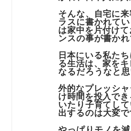
そんな、自宅に来
ラスに書かれてい
は家中を片付けて
ンスの事が書かれ
日本にいる私たち
る生活は、家をキ
なるだろうなと思
外的なプレッシャ
け時間を投入でき
いたり子育てして
出するのは大変で
やっぱりモノを減