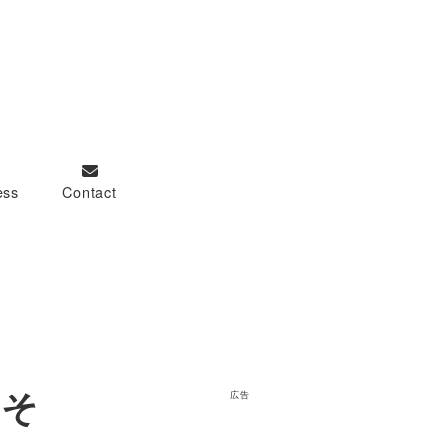
ess
Contact
。
『そ
広告