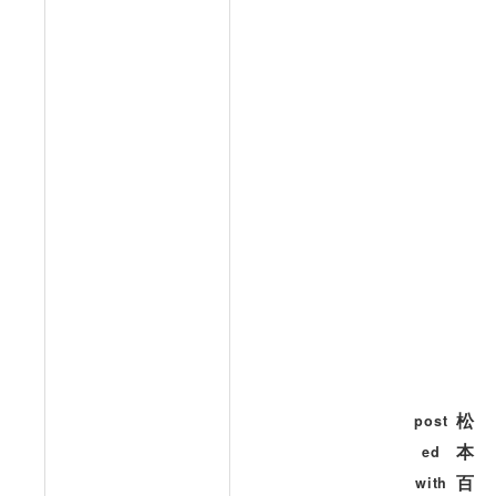
けた
いパ
リ
[Kindl
e版]
松
post
本
ed
百
with