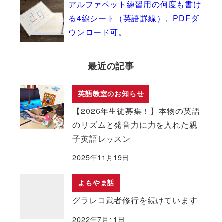
アルファベット練習用の何度も書け
る4線シート（英語罫線）。PDFダ
ウンロード可。
最近の記事
英語教室のお知らせ
【2026年生徒募集！】本物の英語
のリズムと発音力に力を入れた親
子英語レッスン
2025年11月19日
よもやま話
グラレコ武者修行を続けています
2022年7月11日