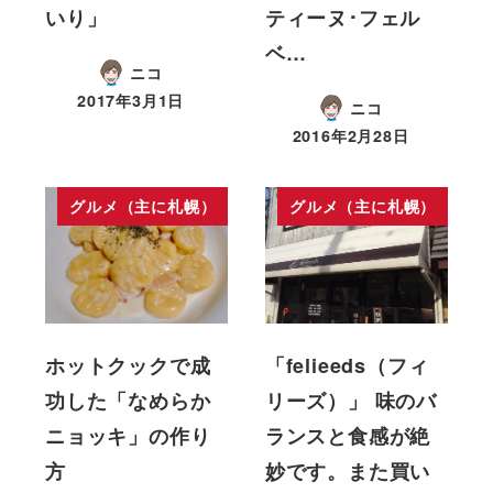
いり」
ティーヌ･フェル
ベ…
ニコ
2017年3月1日
ニコ
2016年2月28日
グルメ（主に札幌）
グルメ（主に札幌）
ホットクックで成
「felieeds（フィ
功した「なめらか
リーズ）」 味のバ
ニョッキ」の作り
ランスと食感が絶
方
妙です。また買い