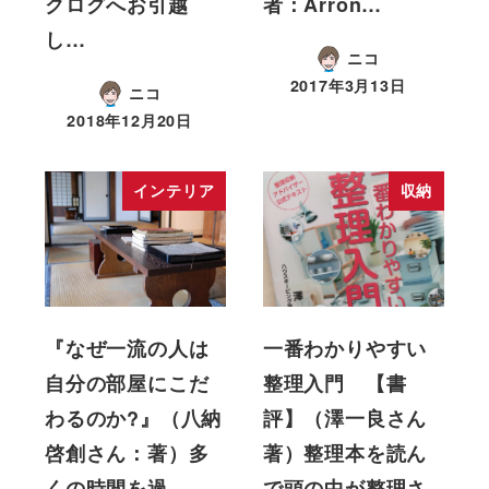
クログへお引越
者：Arron…
し…
ニコ
2017年3月13日
ニコ
2018年12月20日
インテリア
収納
『なぜ一流の人は
一番わかりやすい
自分の部屋にこだ
整理入門 【書
わるのか?』（八納
評】（澤一良さん
啓創さん：著）多
著）整理本を読ん
くの時間を過…
で頭の中が整理さ