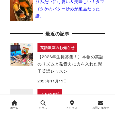
卵みたいに可愛い＆美味しい！タマ
ゴタケのバター炒めが絶品だった
話。
最近の記事
英語教室のお知らせ
【2026年生徒募集！】本物の英語
のリズムと発音力に力を入れた親
子英語レッスン
2025年11月19日
よもやま話
グラレコ武者修行を続けています
ホーム
クラス
アクセス
お問い合わせ
2022年7月11日