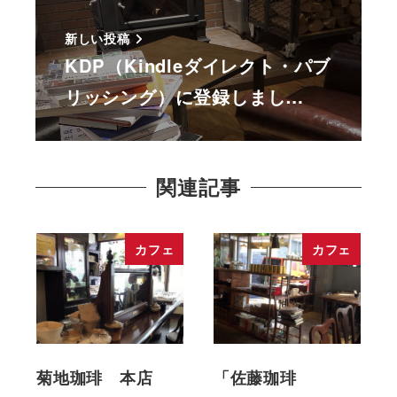
新しい投稿
KDP（Kindleダイレクト・パブ
リッシング）に登録しまし…
関連記事
カフェ
カフェ
菊地珈琲 本店
「佐藤珈琲